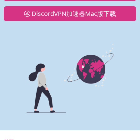
DiscordVPN加速器Mac版下载