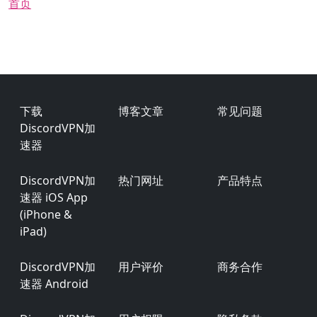
面包屑
首页
Footer
下载
博客文章
常见问题
DiscordVPN加
速器
DiscordVPN加
热门网址
产品特点
速器 iOS App
(iPhone &
iPad)
DiscordVPN加
用户评价
商务合作
速器 Android