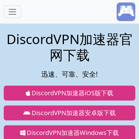
跳转到主要内容
DiscordVPN加速器官
网下载
迅速、可靠、安全!
DiscordVPN加速器iOS版下载
DiscordVPN加速器安卓版下载
DiscordVPN加速器Windows下载